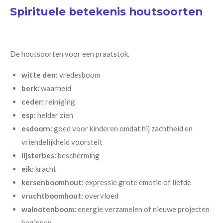
Spirituele betekenis houtsoorten
De houtsoorten voor een praatstok.
witte den:
vredesboom
berk:
waarheid
ceder:
reiniging
esp:
helder zien
esdoorn:
goed voor kinderen omdat hij zachtheid en
vriendelijkheid voorstelt
lijsterbes:
bescherming
eik:
kracht
kersenboomhout:
expressie,grote emotie of liefde
vruchtboomhout:
overvloed
walnotenboom:
energie verzamelen of nieuwe projecten
beginnen.