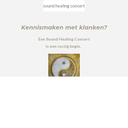
sound healing concert
Kennismaken met klanken?
Een Sound Healing Concert
is een rustig begin.
© SoundbyNature.nl 2023 -2026
Erna Giesbers-
Nijmegen.
info@soundbynature.nl
Powered by
JouwWeb