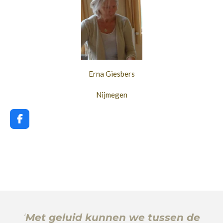
Erna Giesbers
Nijmegen
F
a
c
e
b
o
o
k
'
Met geluid kunnen we tussen de