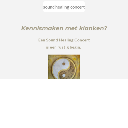
sound healing concert
Kennismaken met klanken?
Een Sound Healing Concert
is een rustig begin.
© SoundbyNature.nl 2023 -2026
Erna Giesbers-
Nijmegen.
info@soundbynature.nl
Powered by
JouwWeb